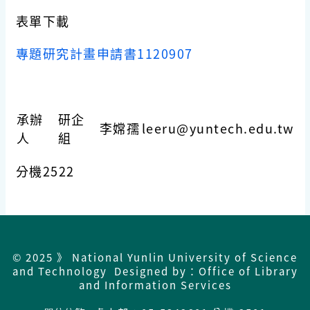
表單下載
專題研究計畫申請書1120907
承辦
研企
李嫦孺
leeru
@yuntech.edu.tw
人
組
分機2522
© 2025 》 National Yunlin University of Science
and Technology Designed by：Office of Library
and Information Services